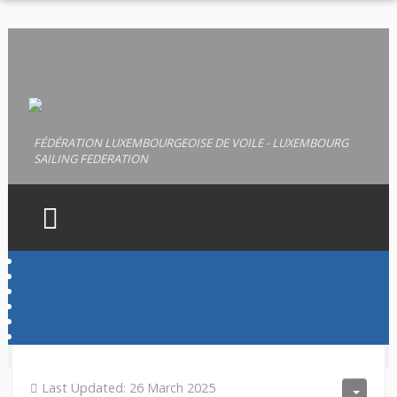
FÉDÉRATION LUXEMBOURGEOISE DE VOILE - LUXEMBOURG
SAILING FEDERATION
HOME
FLV
LICENCES
PERMIS
Last Updated: 26 March 2025
DOCUMENTS