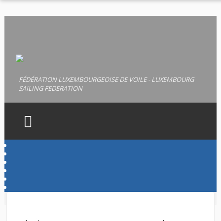
FÉDÉRATION LUXEMBOURGEOISE DE VOILE - LUXEMBOURG
SAILING FEDERATION
HOME
FLV
LICENCES
PERMIS
DOCUMENTS