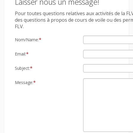
Laisser nous un message!
LINKS
Pour toutes questions relatives aux activités de la FLV
des questions à propos de cours de voile ou des permis,
CONTACT
FLV.
LOGIN
Nom/Name:
Email:
Subject:
Message: