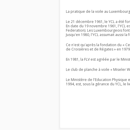
La pratique de la voile au Luxembourg
Le 21 décembre 1961, le YCL a été fon
En date du 19 novembre 1961, l'YCL es
Federation). Les Luxembourgeois font p
Jusqu'en 1980, l'YCL assumait aussi l
Ce n'est qu'après la fondation du « C
de Croisières et de Régates » en 1979
En 1981, la FLV est agréée par le Min
Le club de planche à voile « Miseler W
Le Ministère de l'Education Physique e
1994, est, sous la gérance du YCL, le 