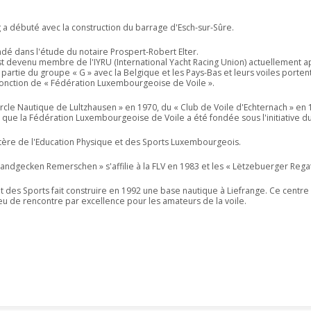
 a débuté avec la construction du barrage d'Esch-sur-Sûre.
dé dans l'étude du notaire Prospert-Robert Elter.
t devenu membre de l'IYRU (International Yacht Racing Union) actuellement app
artie du groupe « G » avec la Belgique et les Pays-Bas et leurs voiles portent
a fonction de « Fédération Luxembourgeoise de Voile ».
ercle Nautique de Lultzhausen » en 1970, du « Club de Voile d'Echternach » 
 que la Fédération Luxembourgeoise de Voile a été fondée sous l'initiative d
istère de l'Education Physique et des Sports Luxembourgeois.
andgecken Remerschen » s'affilie à la FLV en 1983 et les « Lëtzebuerger Regat
t des Sports fait construire en 1992 une base nautique à Liefrange. Ce centre
lieu de rencontre par excellence pour les amateurs de la voile.