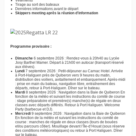
Vêtements
Tirage au sort des bateaux
Dernières informations avant le départ
Skippers meeting après la réunion d'information
Programme provisoire :
Dimanche
6 septembre 2026 : Rendez-vous à 20h40 au Lycée
Josy Barthel Mamer. Départ à 21h00 en autocar (transport réservé
aux élèves).
Lundi
7 septembre 2026 : Petit-déjeuner au Carnac Hotel. Arrivée
à Port-Haliguen près de Quiberon vers 9 heures du matin,
distribution des voiliers, avitaillement et embarquement. Après-midi
: prise en main du bateau, navigation libre, entraînement des
départs, retour à Port-Haliguen. Dîner sur le bateau.
Mardi
8 septembre 2026 : Navigation dans la Baie de Quiberon En
fonction de la météo et suivant les instructions du comité de course
: stage préparatoire et première(s) manche(s) de régate en deux
classes avec départs différés. Retour à Port Haliguen. Welcome
Party (barbecue et DJ).
Mercredi
9 septembre 2026 : Navigation dans la Baie de Quiberon
En fonction de la météo et suivant les instructions du comité de
course : manches de régate en deux classes (tours de bouées
et/ou parcours côtier). Mouillage devant l’Île-d’Houat (sous réserve
des conditions météorologiques) ou retour à Port Haliguen. Dîner
sur le bateau.