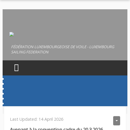
FÉDÉRATION LUXEMBOURGEOISE DE VOILE - LUXEMBOURG
SAILING FEDERATION
HOME
FLV
LICENCES
PERMIS
Last Updated: 14 April 2026
DOCUMENTS
Avenant à la convention cadre du 20.3.2026.