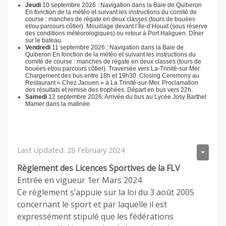
Jeudi
10 septembre 2026 : Navigation dans la Baie de Quiberon
En fonction de la météo et suivant les instructions du comité de
course : manches de régate en deux classes (tours de bouées
et/ou parcours côtier). Mouillage devant l’Île-d’Houat (sous réserve
des conditions météorologiques) ou retour à Port Haliguen. Dîner
sur le bateau.
Vendredi
11 septembre 2026 : Navigation dans la Baie de
Quiberon En fonction de la météo et suivant les instructions du
comité de course : manches de régate en deux classes (tours de
bouées et/ou parcours côtier). Traversée vers La-Trinité-sur Mer.
Chargement des bus entre 18h et 19h30. Closing Ceremony au
Restaurant « Chez Jaouen » à La Trinité-sur-Mer. Proclamation
des résultats et remise des trophées. Départ en bus vers 22h.
Samedi
12 septembre 2026: Arrivée du bus au Lycée Josy Barthel
Mamer dans la matinée.
Last Updated: 28 February 2024
Règlement des Licences Sportives de la FLV
Entrée en vigueur 1er Mars 2024
Ce règlement s’appuie sur la loi du 3 août 2005
concernant le sport et par laquelle il est
expressément stipulé que les fédérations