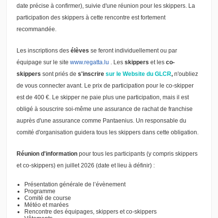
date précise à confirmer), suivie d'une réunion pour les skippers. La
participation des skippers à cette rencontre est fortement
recommandée.
Les inscriptions des
élèves
se feront individuellement ou par
équipage sur le site
www.regatta.lu
. Les
skippers
et les
co-
skippers
sont priés de
s'inscrire
sur le Website du GLCR
,
n'oubliez
de vous connecter avant. Le prix de participation pour le co-skipper
est de 400 €. Le skipper ne paie plus une participation, mais il est
obligé à souscrire soi-même une assurance de rachat de franchise
auprès d'une assurance comme Pantaenius. Un responsable du
comité d'organisation guidera tous les skippers dans cette obligation.
Réunion d'information
pour tous les participants (y compris skippers
et co-skippers) en juillet 2026 (date et lieu à définir) :
Présentation générale de l’évènement
Programme
Comité de course
Météo et marées
Rencontre des équipages, skippers et co-skippers