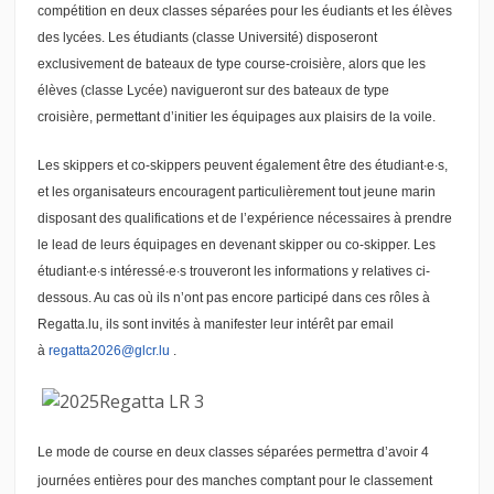
compétition en deux classes séparées pour les éudiants et les élèves
des lycées. Les étudiants (classe Université) disposeront
exclusivement de bateaux de type course-croisière, alors que les
élèves (classe Lycée) navigueront sur des bateaux de type
croisière, permettant d’initier les équipages aux plaisirs de la voile.
Les skippers et co-skippers peuvent également être des étudiant∙e∙s,
et les organisateurs encouragent particulièrement tout jeune marin
disposant des qualifications et de l’expérience nécessaires à prendre
le lead de leurs équipages en devenant skipper ou co-skipper. Les
étudiant∙e∙s intéressé∙e∙s trouveront les informations y relatives ci-
dessous. Au cas où ils n’ont pas encore participé dans ces rôles à
Regatta.lu, ils sont invités à manifester leur intérêt par email
à
regatta2026@glcr.lu
.
Le mode de course en deux classes séparées permettra d’avoir 4
journées entières pour des manches comptant pour le classement