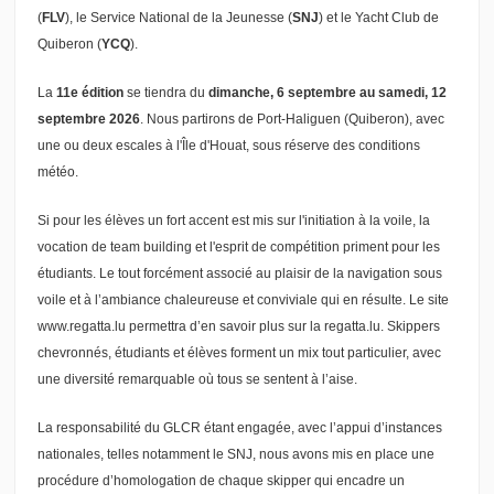
(
FLV
), le Service National de la Jeunesse (
SNJ
) et le Yacht Club de
Quiberon (
YCQ
).
La
11e édition
se tiendra du
dimanche, 6 septembre au samedi, 12
septembre 2026
. Nous partirons de Port-Haliguen (Quiberon), avec
une ou deux escales à l'Île d'Houat, sous réserve des conditions
météo.
Si pour les élèves un fort accent est mis sur l'initiation à la voile, la
vocation de team building et l'esprit de compétition priment pour les
étudiants. Le tout forcément associé au plaisir de la navigation sous
voile et à l’ambiance chaleureuse et conviviale qui en résulte. Le site
www.regatta.lu permettra d’en savoir plus sur la regatta.lu. Skippers
chevronnés, étudiants et élèves forment un mix tout particulier, avec
une diversité remarquable où tous se sentent à l’aise.
La responsabilité du GLCR étant engagée, avec l’appui d’instances
nationales, telles notamment le SNJ, nous avons mis en place une
procédure d’homologation de chaque skipper qui encadre un